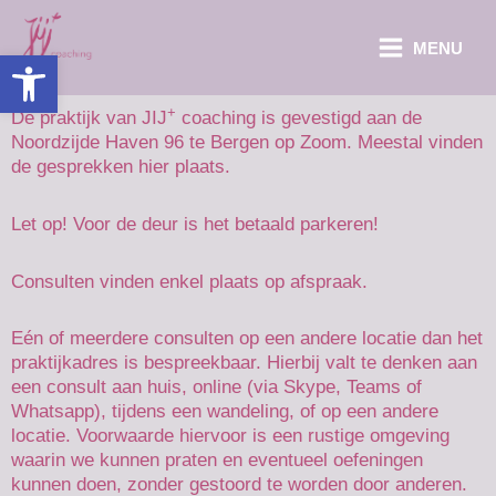
Ga
naar
MENU
Toolbar openen
de
inhoud
+
De praktijk van JIJ
coaching is gevestigd aan de
Noordzijde Haven 96 te Bergen op Zoom. Meestal vinden
de gesprekken hier plaats.
Let op! Voor de deur is het betaald parkeren!
Consulten vinden enkel plaats op afspraak.
Eén of meerdere consulten op een andere locatie dan het
praktijkadres is bespreekbaar.
Hierbij valt te denken aan
een consult aan huis, online (via Skype, Teams of
Whatsapp), tijdens een wandeling, of op een andere
locatie. Voorwaarde hiervoor is een rustige omgeving
waarin we kunnen praten en eventueel oefeningen
kunnen doen, zonder gestoord te worden door anderen.