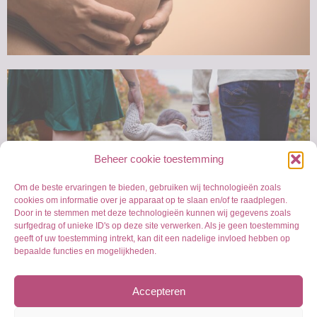
Beheer cookie toestemming
Om de beste ervaringen te bieden, gebruiken wij technologieën zoals
cookies om informatie over je apparaat op te slaan en/of te raadplegen.
Door in te stemmen met deze technologieën kunnen wij gegevens zoals
surfgedrag of unieke ID's op deze site verwerken. Als je geen toestemming
geeft of uw toestemming intrekt, kan dit een nadelige invloed hebben op
bepaalde functies en mogelijkheden.
Accepteren